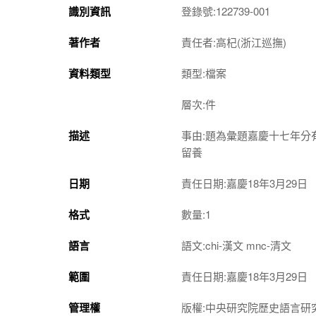
識別資訊
登錄號:122739-001
著作者
責任者:高杞(浙江巡撫)
資料類型
類型:檔案
層次:件
描述
事由:題為彙題嘉慶十七年
留養
日期
責任日期:嘉慶18年3月29日
格式
數量:1
語言
語文:chi-漢文 mnc-清文
範圍
責任日期:嘉慶18年3月29日
管理權
版權:中央研究院歷史語言研