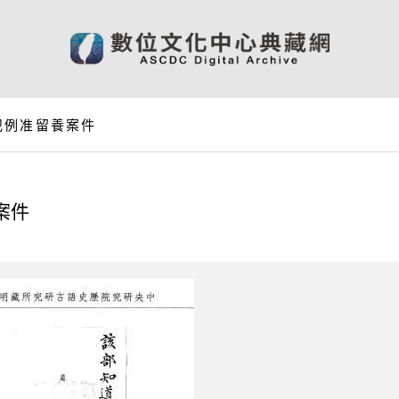
犯例准留養案件
案件