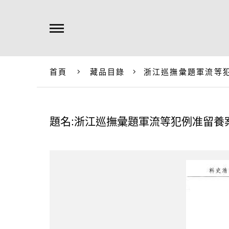
首頁
藏品目錄
浙江巡撫彙題軍流等
題名:浙江巡撫彙題軍流等犯例准留養