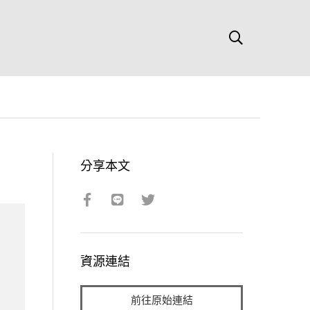
分享本文
資源連結
前往原始連結