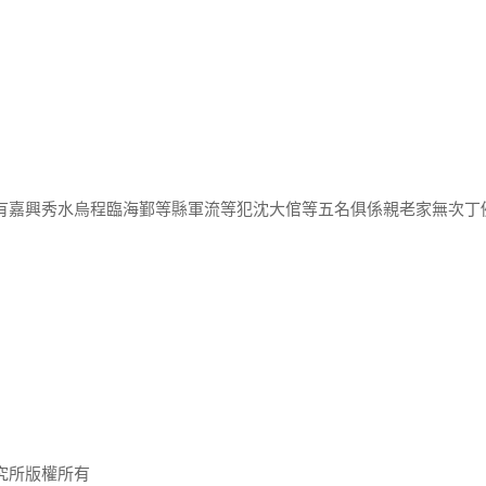
分有嘉興秀水烏程臨海鄞等縣軍流等犯沈大倌等五名俱係親老家無次丁
究所版權所有