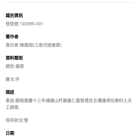
識別資訊
登錄號:122085-001
著作者
責任者:陳鳳翔(江南河道總督)
資料類型
類型:檔案
層次:件
描述
事由:題報嘉慶十三年補鑲山盱廳屬仁義智禮信五壩護埽估需料土夫
工銀兩
保存狀況:整
日期