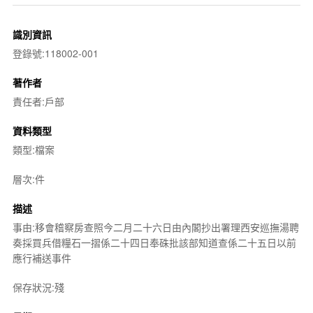
識別資訊
登錄號:118002-001
著作者
責任者:戶部
資料類型
類型:檔案
層次:件
描述
事由:移會稽察房查照今二月二十六日由內閣抄出署理西安巡撫湯聘
奏採買兵借糧石一摺係二十四日奉硃批該部知道查係二十五日以前
應行補送事件
保存狀況:殘