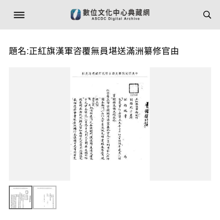
題名:正紅旗漢軍咨覆無員堪送滿洲纂修官由