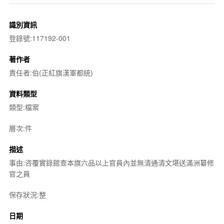
識別資訊
登錄號:117192-001
著作者
責任者:伯(正紅旗漢軍都統)
資料類型
類型:檔案
層次:件
描述
事由:咨覆實錄館查本旗六品以上官員內並無清通清文堪送滿洲纂修
官之員
保存狀況:整
日期