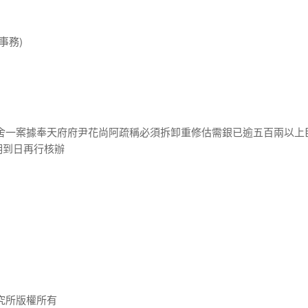
事務)
館舍一案據奉天府府尹花尚阿疏稱必須拆卸重修估需銀已逾五百兩以上
明到日再行核辦
究所版權所有