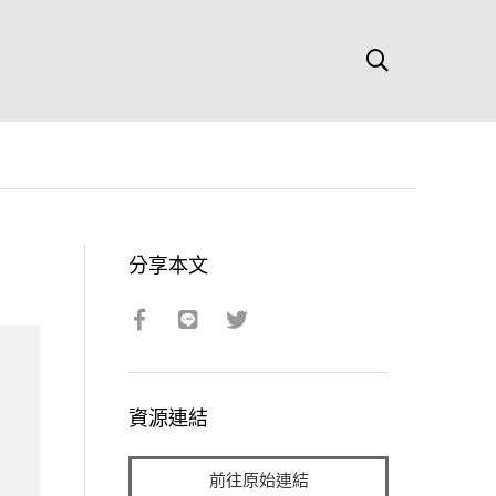
分享本文
資源連結
前往原始連結