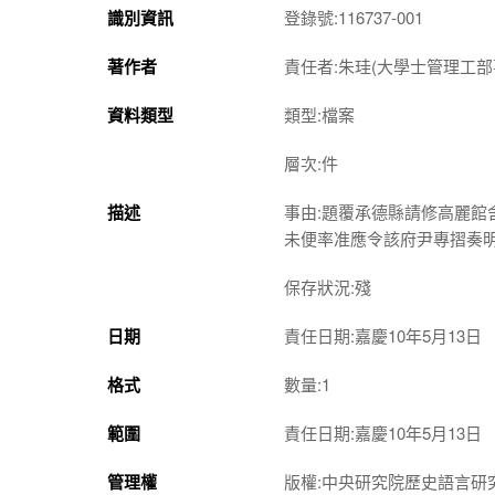
識別資訊
登錄號:116737-001
著作者
責任者:朱珪(大學士管理工部
資料類型
類型:檔案
層次:件
描述
事由:題覆承德縣請修高麗
未便率准應令該府尹專摺奏
保存狀況:殘
日期
責任日期:嘉慶10年5月13日
格式
數量:1
範圍
責任日期:嘉慶10年5月13日
管理權
版權:中央研究院歷史語言研