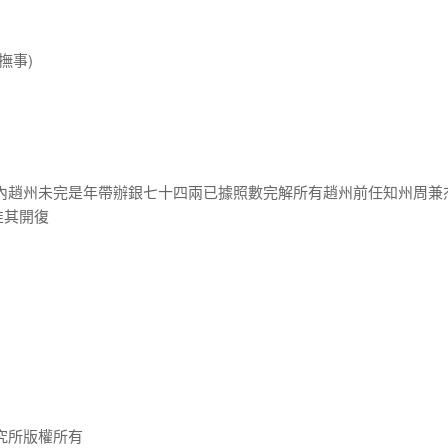
撫事)
案內趙州未完是年帶辦銀七十四兩已據照數完解所有趙州前任知州周兼
准其開復
究所版權所有