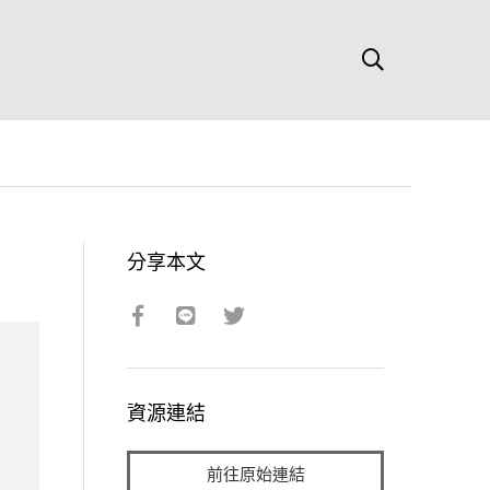
分享本文
資源連結
前往原始連結