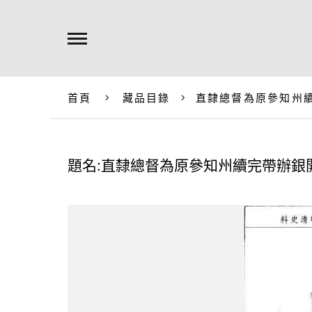
首頁
藏品目錄
直隸總督為原參知州
題名:直隸總督為原參知州續完帶辦銀