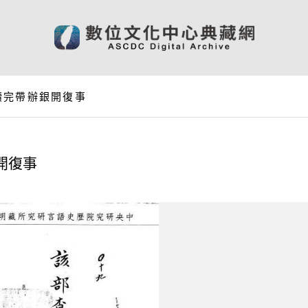
續完帶辦銀開復事
開復事