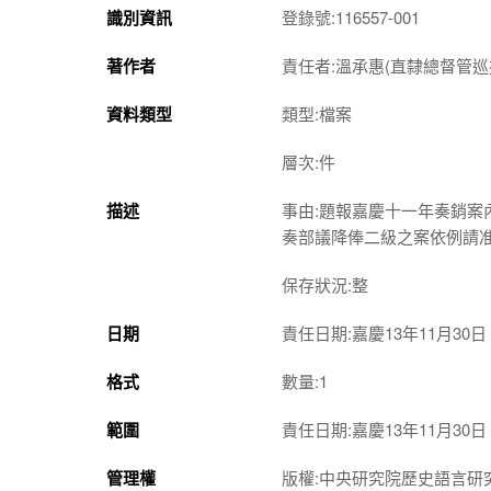
識別資訊
登錄號:116557-001
著作者
責任者:溫承惠(直隸總督管巡
資料類型
類型:檔案
層次:件
描述
事由:題報嘉慶十一年奏銷
奏部議降俸二級之案依例請
保存狀況:整
日期
責任日期:嘉慶13年11月30日
格式
數量:1
範圍
責任日期:嘉慶13年11月30日
管理權
版權:中央研究院歷史語言研