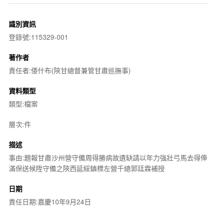
識別資訊
登錄號:115329-001
著作者
責任者:倭什布(陝甘總督兼管甘肅巡撫事)
資料類型
類型:檔案
層次:件
描述
事由:題報甘肅沙州營守備周得勝病故遺缺請以年力強壯弓馬去得俸
滿保送候陞守備之陝西延綏鎮標左營千總郭廷霖補授
日期
責任日期:嘉慶10年9月24日