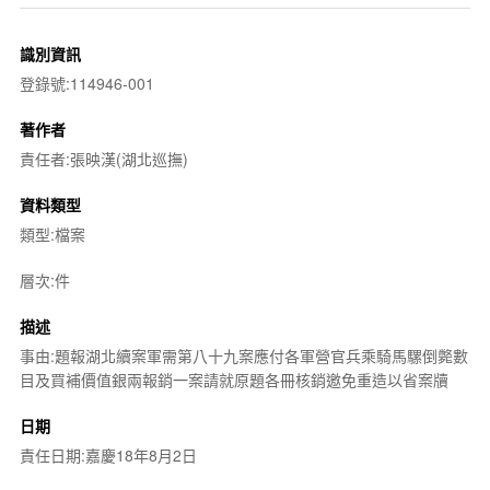
識別資訊
登錄號:114946-001
著作者
責任者:張映漢(湖北巡撫)
資料類型
類型:檔案
層次:件
描述
事由:題報湖北續案軍需第八十九案應付各軍營官兵乘騎馬騾倒斃數
目及買補價值銀兩報銷一案請就原題各冊核銷邀免重造以省案牘
日期
責任日期:嘉慶18年8月2日