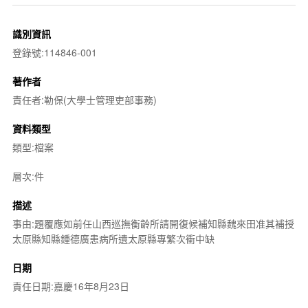
識別資訊
登錄號:114846-001
著作者
責任者:勒保(大學士管理吏部事務)
資料類型
類型:檔案
層次:件
描述
事由:題覆應如前任山西巡撫衡齡所請開復候補知縣魏來田准其補授
太原縣知縣鍾德廣患病所遺太原縣專繁次衝中缺
日期
責任日期:嘉慶16年8月23日