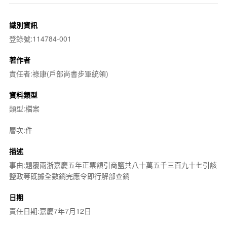
識別資訊
登錄號:114784-001
著作者
責任者:祿康(戶部尚書步軍統領)
資料類型
類型:檔案
層次:件
描述
事由:題覆兩浙嘉慶五年正票額引商鹽共八十萬五千三百九十七引該
鹽政等既據全數銷完應令即行解部查銷
日期
責任日期:嘉慶7年7月12日