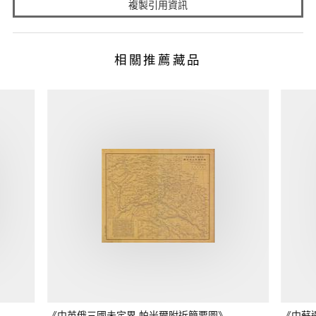
複製引用資訊
相關推薦藏品
《中英俄三國未定界 帕米爾附近簡要圖》
《中蘇