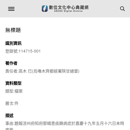
無標題
識別資訊
登錄號:114715-001
著作者
責任者:高木 巳(烏嚕木齊都統署陝甘總督)
資料類型
類型:檔案
層次:件
描述
事由:題報涼州府知府那縉患痰蹶病症於嘉慶十九年五月十六日未時
病故