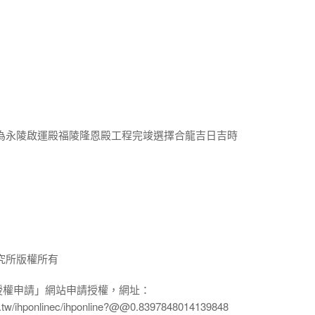
奏為永陵啟運殿福陵隆恩殿工程完竣選擇合龍吉日吉時
究所版權所有
授權申請」網站申請授權，網址：
edu.tw/ihponlinec/ihponline?@@0.8397848014139848