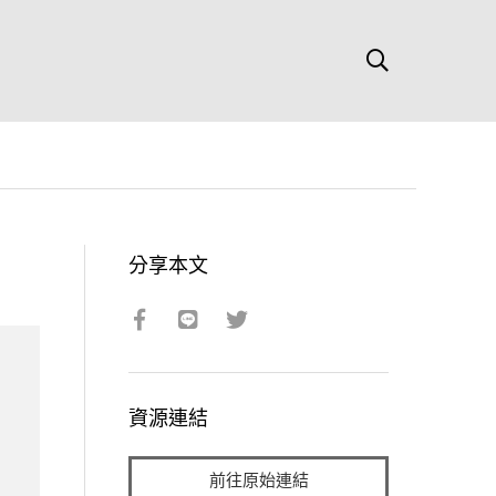
分享本文
資源連結
前往原始連結