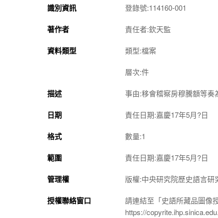
識別資訊
登錄號:114160-001
著作者
責任者:欽天監
資料類型
類型:檔案
層次:件
描述
事由:移會稽察房穆騰額等
日期
責任日期:嘉慶17年5月?日
格式
數量:1
範圍
責任日期:嘉慶17年5月?日
管理權
版權:中央研究院歷史語言研
授權聯絡窗口
請連結至「史語所藏品圖像
https://copyrite.ihp.sinica.