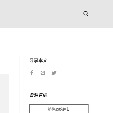
分享本文
資源連結
前往原始連結