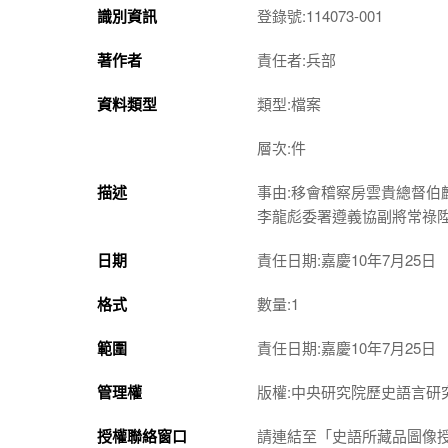
識別資訊
登錄號:114073-001
著作者
責任者:兵部
資料類型
類型:檔案
層次:件
描述
事由:移會稽察房雲貴總督
李龍彪委署遵義協副將常祿
日期
責任日期:嘉慶10年7月25日
格式
數量:1
範圍
責任日期:嘉慶10年7月25日
管理權
版權:中央研究院歷史語言研
授權聯絡窗口
請連結至「史語所藏品圖像