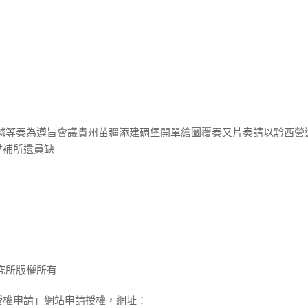
伯麟等奏為遵旨會議貴州苗疆添建碉堡開單繪圖覆奏又片奏請以黔西營
陞補所遺員缺
究所版權所有
授權申請」網站申請授權，網址：