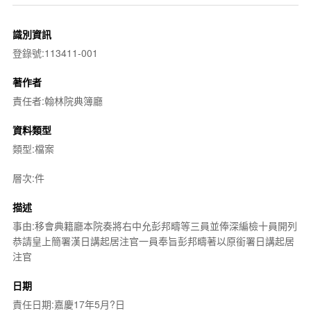
識別資訊
登錄號:113411-001
著作者
責任者:翰林院典簿廳
資料類型
類型:檔案
層次:件
描述
事由:移會典籍廳本院奏將右中允彭邦疇等三員並俸深編檢十員開列
恭請皇上簡署漢日講起居注官一員奉旨彭邦疇著以原銜署日講起居
注官
日期
責任日期:嘉慶17年5月?日