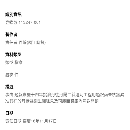
識別資訊
登錄號:113247-001
著作者
責任者:百齡(兩江總督)
資料類型
類型:檔案
層次:件
描述
事由:題報嘉慶十四年挑濬丹徒丹陽二縣運河工程用過銀兩查核無異
准其在於丹徒縣樂生洲租息及司庫匣費銀內照數開銷
日期
責任日期:嘉慶18年11月17日