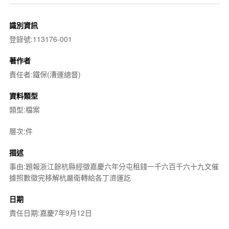
識別資訊
登錄號:113176-001
著作者
責任者:鐵保(漕運總督)
資料類型
類型:檔案
層次:件
描述
事由:題報浙江餘杭縣經徵嘉慶六年分屯租錢一千六百千六十九文催
據照數徵完移解杭嚴衛轉給各丁濟運訖
日期
責任日期:嘉慶7年9月12日