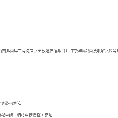
景山南北兩岸三角淀官兵支放過俸餉數目并扣存建曠銀兩及收解兵餉等
究所版權所有
授權申請」網站申請授權，網址：