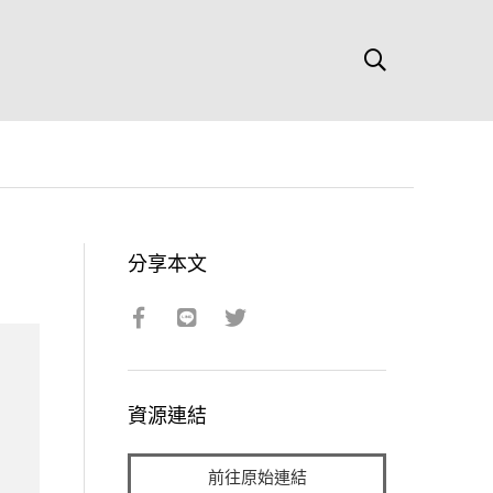
分享本文
資源連結
前往原始連結