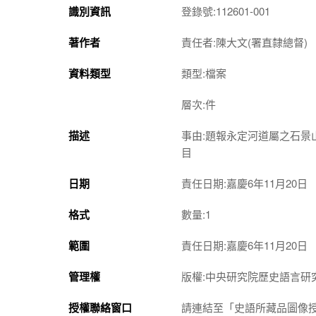
識別資訊
登錄號:112601-001
著作者
責任者:陳大文(署直隸總督)
資料類型
類型:檔案
層次:件
描述
事由:題報永定河道屬之石
目
日期
責任日期:嘉慶6年11月20日
格式
數量:1
範圍
責任日期:嘉慶6年11月20日
管理權
版權:中央研究院歷史語言研
授權聯絡窗口
請連結至「史語所藏品圖像