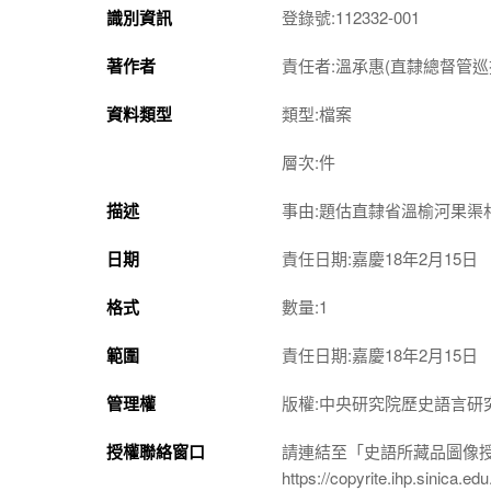
識別資訊
登錄號:112332-001
著作者
責任者:溫承惠(直隸總督管巡
資料類型
類型:檔案
層次:件
描述
事由:題估直隸省溫榆河果渠
日期
責任日期:嘉慶18年2月15日
格式
數量:1
範圍
責任日期:嘉慶18年2月15日
管理權
版權:中央研究院歷史語言研
授權聯絡窗口
請連結至「史語所藏品圖像
https://copyrite.ihp.sinica.