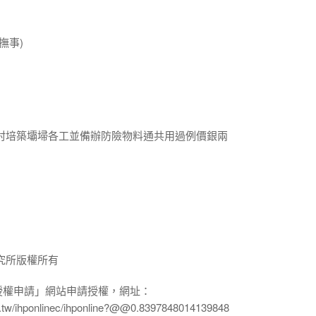
撫事)
村培築壩埽各工並備辦防險物料通共用過例價銀兩
究所版權所有
授權申請」網站申請授權，網址：
edu.tw/ihponlinec/ihponline?@@0.8397848014139848