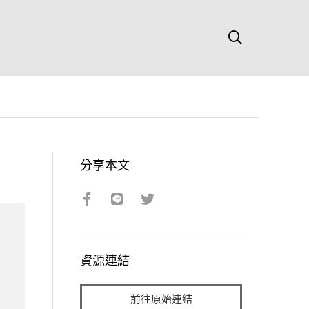
分享本文
資源連結
前往原始連結