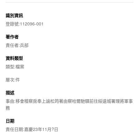
識別資訊
登錄號:112096-001
著作者
責任者:兵部
資料類型
類型:檔案
層次:件
描述
事由:移會稽察房奉上諭松筠著由察哈爾馳驛前往綏遠城署理將軍事
務
日期
責任日期:嘉慶23年11月?日