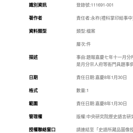
識別資訊
登錄號:111691-001
著作者
責任者:永祚(禮科掌印給事中
資料類型
類型:檔案
層次:件
描述
事由:題報嘉慶七年十一月
是月分宗人府等衙門具題事
日期
責任日期:嘉慶8年1月30日
格式
數量:1
範圍
責任日期:嘉慶8年1月30日
管理權
版權:中央研究院歷史語言研
授權聯絡窗口
請連結至「史語所藏品圖像