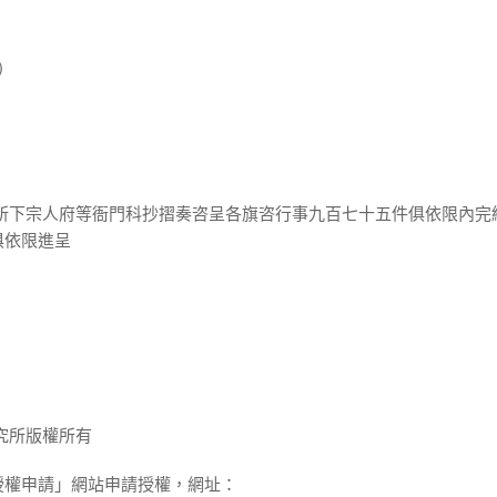
)
分所下宗人府等衙門科抄摺奏咨呈各旗咨行事九百七十五件俱依限內完
俱依限進呈
究所版權所有
授權申請」網站申請授權，網址：