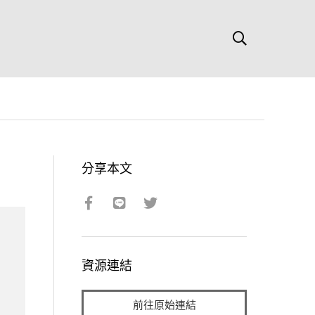
分享本文
資源連結
前往原始連結