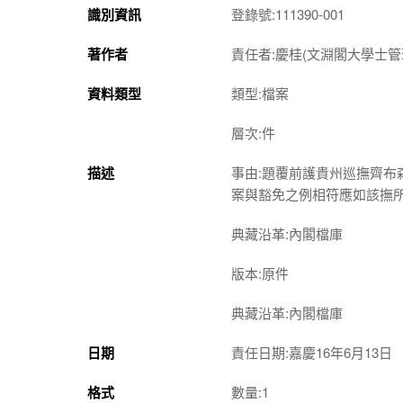
識別資訊
登錄號:111390-001
著作者
責任者:慶桂(文淵閣大學士管
資料類型
類型:檔案
層次:件
描述
事由:題覆前護貴州巡撫齊
案與豁免之例相符應如該撫
典藏沿革:內閣檔庫
版本:原件
典藏沿革:內閣檔庫
日期
責任日期:嘉慶16年6月13日
格式
數量:1