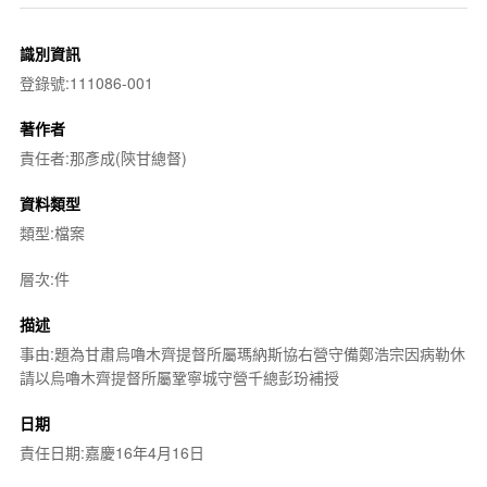
識別資訊
登錄號:111086-001
著作者
責任者:那彥成(陝甘總督)
資料類型
類型:檔案
層次:件
描述
事由:題為甘肅烏嚕木齊提督所屬瑪納斯協右營守備鄭浩宗因病勒休
請以烏嚕木齊提督所屬鞏寧城守營千總彭玢補授
日期
責任日期:嘉慶16年4月16日