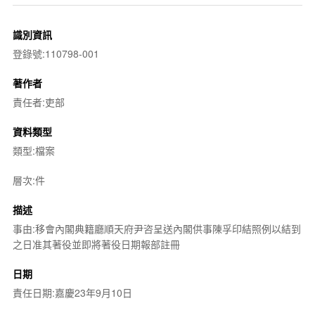
識別資訊
登錄號:110798-001
著作者
責任者:吏部
資料類型
類型:檔案
層次:件
描述
事由:移會內閣典籍廳順天府尹咨呈送內閣供事陳孚印結照例以結到
之日准其著役並即將著役日期報部註冊
日期
責任日期:嘉慶23年9月10日