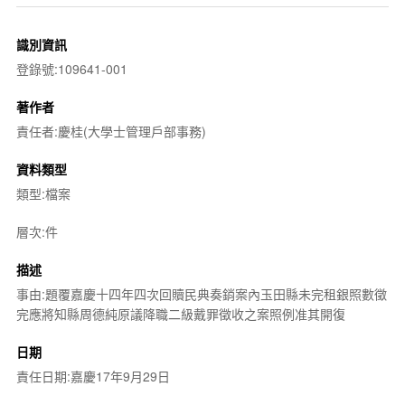
識別資訊
登錄號:109641-001
著作者
責任者:慶桂(大學士管理戶部事務)
資料類型
類型:檔案
層次:件
描述
事由:題覆嘉慶十四年四次回贖民典奏銷案內玉田縣未完租銀照數徵
完應將知縣周德純原議降職二級戴罪徵收之案照例准其開復
日期
責任日期:嘉慶17年9月29日