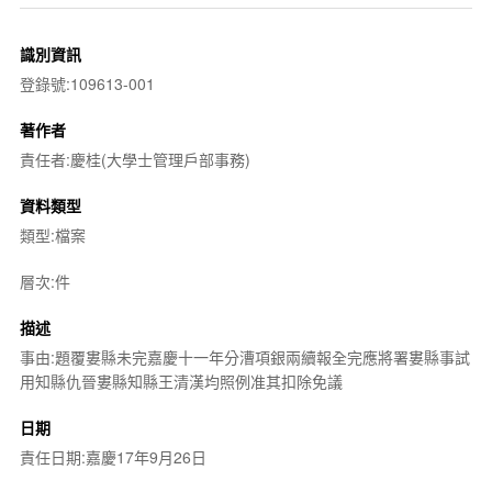
識別資訊
登錄號:109613-001
著作者
責任者:慶桂(大學士管理戶部事務)
資料類型
類型:檔案
層次:件
描述
事由:題覆婁縣未完嘉慶十一年分漕項銀兩續報全完應將署婁縣事試
用知縣仇晉婁縣知縣王清漢均照例准其扣除免議
日期
責任日期:嘉慶17年9月26日