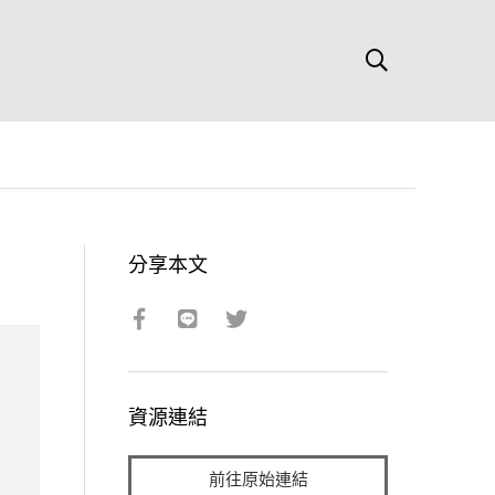
分享本文
資源連結
前往原始連結