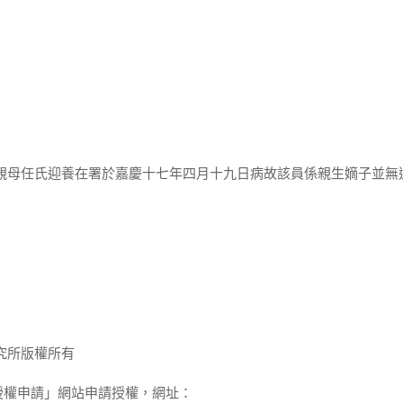
有親母任氏迎養在署於嘉慶十七年四月十九日病故該員係親生嫡子並無
究所版權所有
授權申請」網站申請授權，網址：