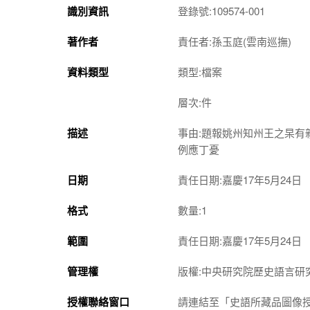
識別資訊
登錄號:109574-001
著作者
責任者:孫玉庭(雲南巡撫)
資料類型
類型:檔案
層次:件
描述
事由:題報姚州知州王之杲
例應丁憂
日期
責任日期:嘉慶17年5月24日
格式
數量:1
範圍
責任日期:嘉慶17年5月24日
管理權
版權:中央研究院歷史語言研
授權聯絡窗口
請連結至「史語所藏品圖像