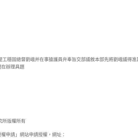
河堤工穩固總督劉峨并在事搶護員弁奉旨交部議敘本部先將劉峨議得准
現在辦理具題
究所版權所有
授權申請」網站申請授權，網址：