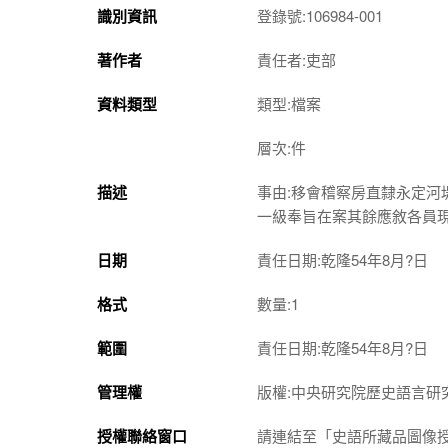
識別資訊
登錄號:106984-001
著作者
責任者:吏部
資料類型
類型:檔案
層次:件
描述
事由:移會稽察房直隸永定
一級奉旨在案其餘應敘各員
日期
責任日期:乾隆54年8月?日
格式
數量:1
範圍
責任日期:乾隆54年8月?日
管理權
版權:中央研究院歷史語言研
授權聯絡窗口
請連結至「史語所藏品圖像