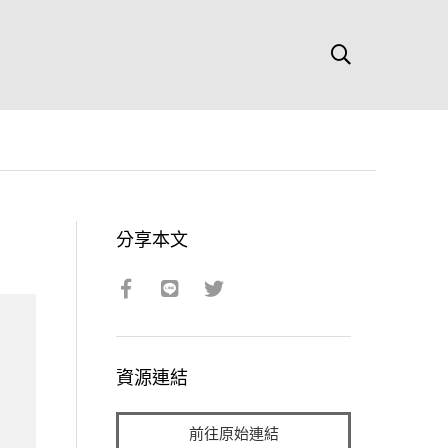
分享本文
資源連結
前往原始連結