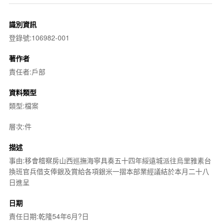
識別資訊
登錄號:106982-001
著作者
責任者:戶部
資料類型
類型:檔案
層次:件
描述
事由:移會稽察房山西巡撫海寧具奏五十四年綏遠城派往烏里雅素台
換班官兵借支俸銀及賞給各項銀米一摺本部業經議結於本月二十八
日進呈
日期
責任日期:乾隆54年6月?日