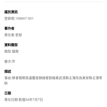
識別資訊
登錄號:106847-001
著作者
責任者:吏部
資料類型
類型:檔案
層次:件
描述
事由:移會稽察房議覆直隸總督劉峨奏武清縣主簿改為東安縣主簿等
缺
日期
責任日期:乾隆54年7月?日