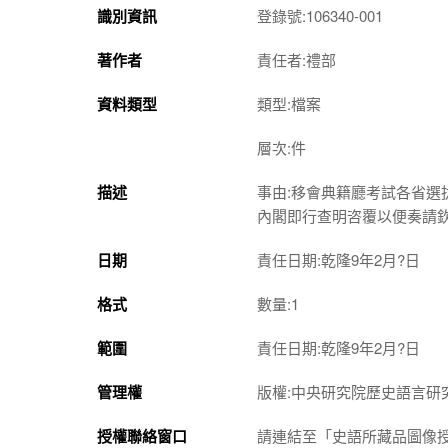
識別資訊
登錄號:106340-001
著作者
責任者:禮部
資料類型
類型:檔案
層次:件
描述
事由:移會典籍廳考試各省
內閣即行查明咨覆以便奏請
日期
責任日期:乾隆9年2月?日
格式
數量:1
範圍
責任日期:乾隆9年2月?日
管理權
版權:中央研究院歷史語言研
授權聯絡窗口
請連結至「史語所藏品圖像