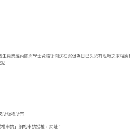
選拔生員業經內閣將學士黃職銜開送在案但為日已久恐有陞轉之處相應
欽點
究所版權所有
授權申請」網站申請授權，網址：