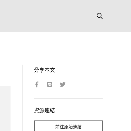
分享本文
資源連結
前往原始連結