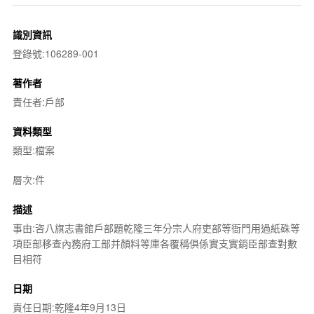
識別資訊
登錄號:106289-001
著作者
責任者:戶部
資料類型
類型:檔案
層次:件
描述
事由:咨八旗志書館戶部題乾隆三年分宗人府吏部等衙門用過紙硃等
項臣部移查內務府工部并顏料等庫各覆稱俱係實支實銷臣部查對數
目相符
日期
責任日期:乾隆4年9月13日