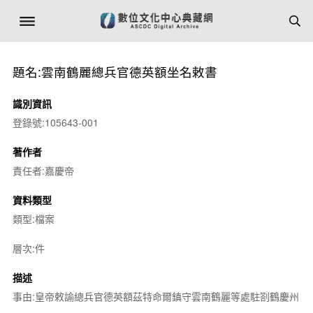
題名:雲南鶴麗總兵官德英額坐名敕書
識別資訊
登錄號:105643-001
著作者
責任者:嘉慶帝
資料類型
類型:檔案
層次:件
描述
事由:皇帝敕諭總兵官德英額茲特命爾鎮守雲南鶴麗等處駐劄鶴慶州