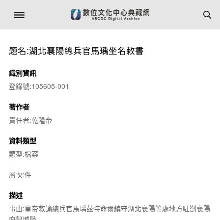
題名:湖北襄陽總兵官馬瑀坐名敕書
識別資訊
登錄號:105605-001
著作者
責任者:乾隆帝
資料類型
類型:檔案
層次:件
描述
事由:皇帝敕諭總兵官馬瑀茲特命爾鎮守湖北襄陽等處地方駐劄襄陽
府穀城縣