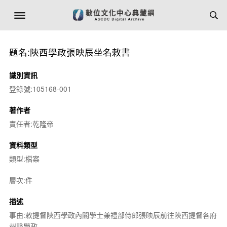
題名:陝西學政張映辰坐名敕書
識別資訊
登錄號:105168-001
著作者
責任者:乾隆帝
資料類型
類型:檔案
層次:件
描述
事由:敕提督陝西學政內閣學士兼禮部侍郎張映辰前往陝西提督各府
州縣學政