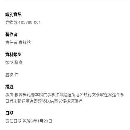
識別資訊
登錄號:103768-001
著作者
責任者:實錄館
資料類型
類型:檔案
層次:件
描述
事由:移會典籍廳本館供事李沖聚銓選所遺名缺行文移取在案迄今多
日尚未移送煩為即速移送供事以便揀選頂補
日期
責任日期:乾隆6年1月23日