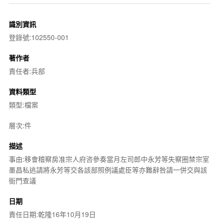
識別資訊
登錄號:102550-001
著作者
責任者:兵部
資料類型
類型:檔案
層次:件
描述
事由:移會稽察房准宗人府咨參奏當月左司郎中永芳等失察圈禁宗室
墨昌私逃請將永芳等交各該部照例議處臣等亦難辭咎請一併交與該
衙門查議
日期
責任日期:乾隆16年10月19日