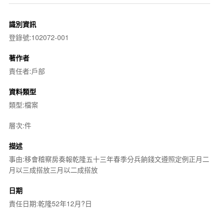
識別資訊
登錄號:102072-001
著作者
責任者:戶部
資料類型
類型:檔案
層次:件
描述
事由:移會稽察房奏報乾隆五十三年春季分兵餉錢文遵照定例正月二
月以三成搭放三月以二成搭放
日期
責任日期:乾隆52年12月?日