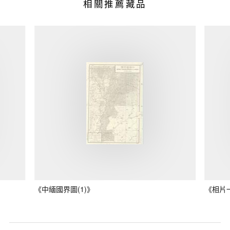
相關推薦藏品
《中緬國界圖(1)》
《相片