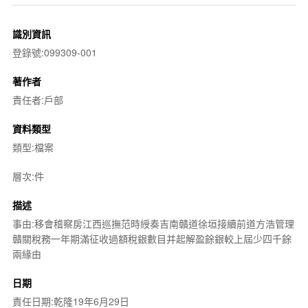
識別資訊
登錄號:099309-001
著作者
責任者:戶部
資料類型
類型:檔案
層次:件
描述
事由:移會稽察房江西巡撫范時綬奏吉南贛道徐垣接續前道方浩管理
贛關稅務一年期滿征收過額稅銀數目并起解盈餘銀較上屆少四千餘
兩緣由
日期
責任日期:乾隆19年6月29日