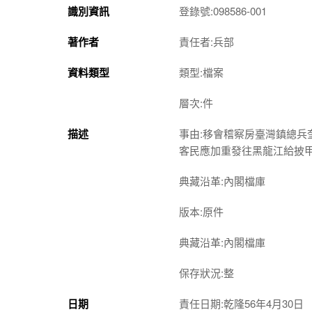
識別資訊
登錄號:098586-001
著作者
責任者:兵部
資料類型
類型:檔案
層次:件
描述
事由:移會稽察房臺灣鎮總
客民應加重發往黑龍江給披
典藏沿革:內閣檔庫
版本:原件
典藏沿革:內閣檔庫
保存狀況:整
日期
責任日期:乾隆56年4月30日