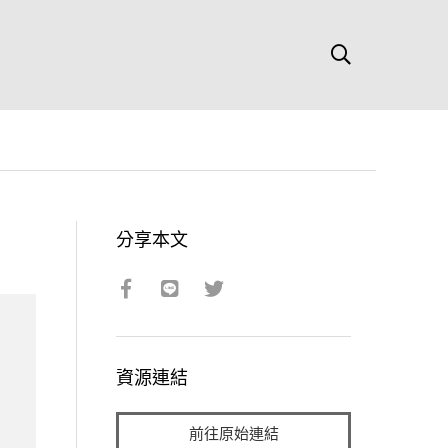
分享本文
資源連結
前往原始連結