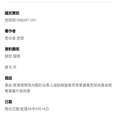
識別資訊
登錄號:098287-001
著作者
責任者:吏部
資料類型
類型:檔案
層次:件
描述
事由:移會稽察房內閣抄出奉上諭朕啟鑾後常青著兼署吏部尚書金簡
著兼署戶部尚書
日期
責任日期:乾隆56年5月18日