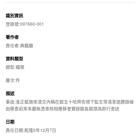
識別資訊
登錄號:097660-001
著作者
責任者:典籍廳
資料類型
類型:檔案
層次:件
描述
事由:准正藍旗來清文內稱在館五十哈齊佐領下監生常清革退謄錄緣
由移查前來本廳無憑查核相應移會實錄館各館煩為即行查送
日期
責任日期:乾隆5年12月?日