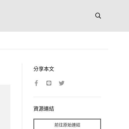
分享本文
資源連結
前往原始連結