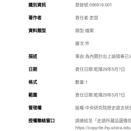
識別資訊
登錄號:096919-001
著作者
責任者:吏部
資料類型
類型:檔案
層次:件
描述
事由:為內閣抄出上諭摺奏已
日期
責任日期:乾隆29年5月?日
格式
數量:1
範圍
責任日期:乾隆29年5月?日
管理權
版權:中央研究院歷史語言研
授權聯絡窗口
請連結至「史語所藏品圖像
https://copyrite.ihp.sinica.