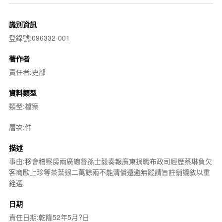
識別資訊
登錄號:096332-001
著作者
責任者:吏部
資料類型
類型:檔案
層次:件
描述
事由:移會稽察房兩廣總督孫士毅奏報廣東捐職布政司經歷蔡琳負欠
客商歐上珍等茶葉銀二萬餘兩不能清償遠避無蹤請旨註銷議敘以重
銓選
日期
責任日期:乾隆52年5月?日