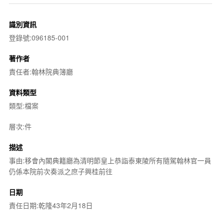
識別資訊
登錄號:096185-001
著作者
責任者:翰林院典簿廳
資料類型
類型:檔案
層次:件
描述
事由:移會內閣典籍廳為清明節皇上恭詣泰東陵所有隨駕翰林官一員
仍係本院前次奏派之庶子興桂前往
日期
責任日期:乾隆43年2月18日