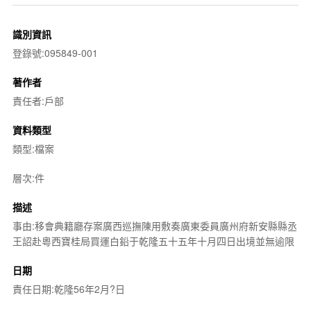
識別資訊
登錄號:095849-001
著作者
責任者:戶部
資料類型
類型:檔案
層次:件
描述
事由:移會典籍廳存案廣西巡撫陳用敷奏廣東委員廣州府新安縣縣丞
王詔赴粵西寶桂局買運白鉛于乾隆五十五年十月四日出境並無逾限
日期
責任日期:乾隆56年2月?日