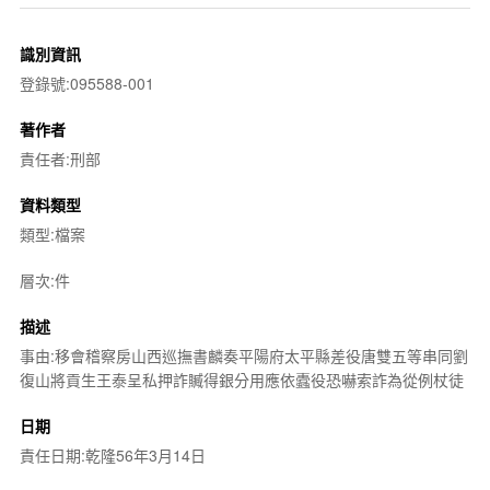
識別資訊
登錄號:095588-001
著作者
責任者:刑部
資料類型
類型:檔案
層次:件
描述
事由:移會稽察房山西巡撫書麟奏平陽府太平縣差役唐雙五等串同劉
復山將貢生王泰呈私押詐贓得銀分用應依蠹役恐嚇索詐為從例杖徒
日期
責任日期:乾隆56年3月14日