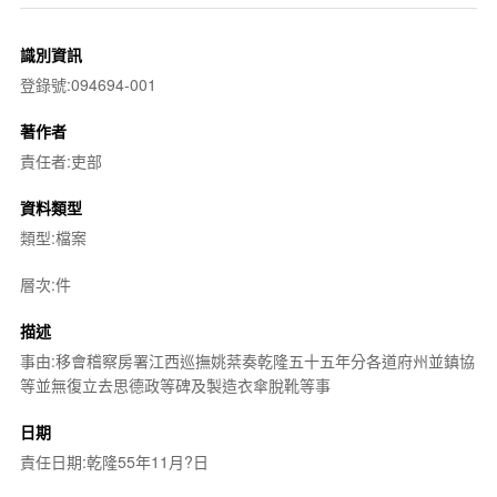
識別資訊
登錄號:094694-001
著作者
責任者:吏部
資料類型
類型:檔案
層次:件
描述
事由:移會稽察房署江西巡撫姚棻奏乾隆五十五年分各道府州並鎮協
等並無復立去思德政等碑及製造衣傘脫靴等事
日期
責任日期:乾隆55年11月?日