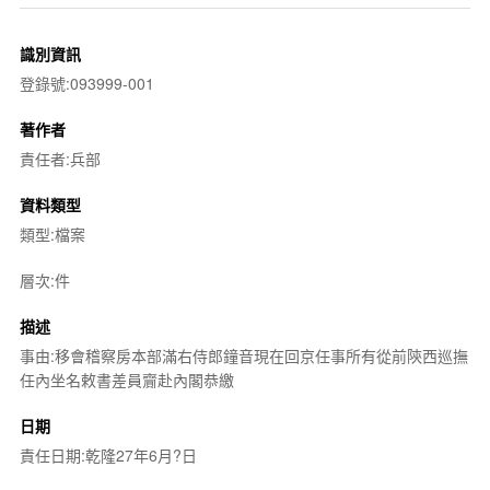
識別資訊
登錄號:093999-001
著作者
責任者:兵部
資料類型
類型:檔案
層次:件
描述
事由:移會稽察房本部滿右侍郎鐘音現在回京任事所有從前陝西巡撫
任內坐名敕書差員齎赴內閣恭繳
日期
責任日期:乾隆27年6月?日