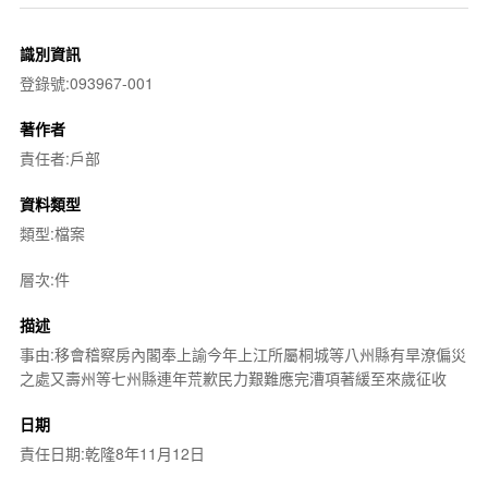
識別資訊
登錄號:093967-001
著作者
責任者:戶部
資料類型
類型:檔案
層次:件
描述
事由:移會稽察房內閣奉上諭今年上江所屬桐城等八州縣有旱潦偏災
之處又壽州等七州縣連年荒歉民力艱難應完漕項著緩至來歲征收
日期
責任日期:乾隆8年11月12日