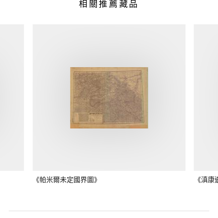
相關推薦藏品
《帕米爾未定國界圖》
《滇康