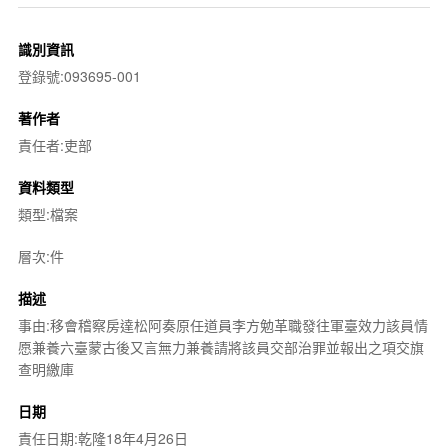
識別資訊
登錄號:093695-001
著作者
責任者:吏部
資料類型
類型:檔案
層次:件
描述
事由:移會稽察房達松阿奏原任道員李方勉革職發往軍臺效力該員情
愿兼養六臺蒙古後又言無力兼養請將該員交部治罪並報出之項交旗
查明繳庫
日期
責任日期:乾隆18年4月26日